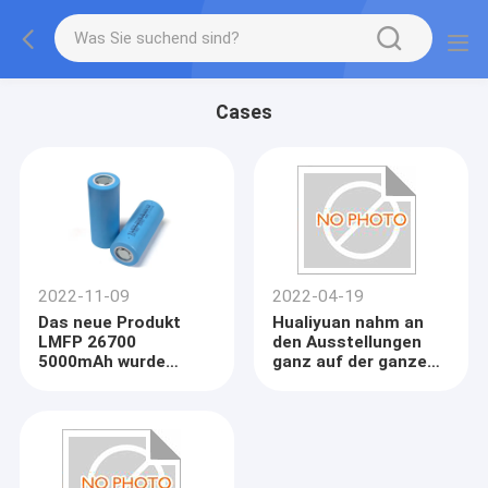
Cases
2022-11-09
2022-04-19
Das neue Produkt
Hualiyuan nahm an
LMFP 26700
den Ausstellungen
5000mAh wurde
ganz auf der ganzen
offiziell in
Welt, wie Indien,
Serienfertigung
Russland etc. teil.
hergestellt!