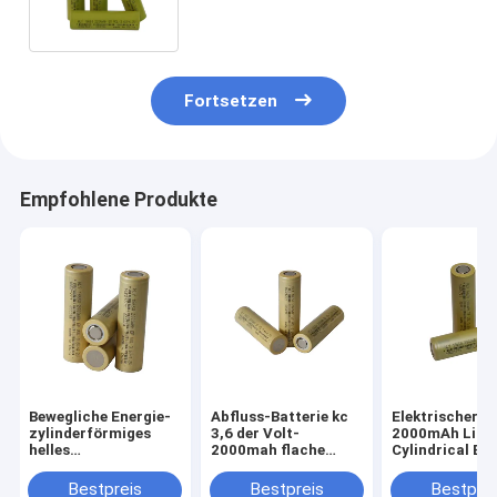
3.6v 2200mah
Fortsetzen
Empfohlene Produkte
Bewegliche Energie-
Abfluss-Batterie kc
Elektrischer Ro
zylinderförmiges
3,6 der Volt-
2000mAh Li Io
helles
2000mah flache
Cylindrical Ba
Taschenlampen-
oberste hohe
Cells 3.6V 186
Lithium Ion Battery
Lithium-Batterie-
Bestpreis
Bestpreis
Bestprei