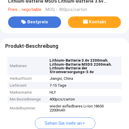
Lithium-Batterie MSDS Lithium-Batterie 3.6v
2200mah
Preis：negotiable
MOQ：400pcs/carton
Bestpreis
Kontakt
Produkt-Beschreibung
,
Lithium-Batterie 3.6v 2200mah
,
Lithium-Batterie MSDS 2200mah
Markieren
Lithium-Batterie der
Stromversorgungs-3.6v
Herkunftsort
Jiangxi, China
Lieferzeit
7-15 Tage
Markenname
HLY
Min Bestellmenge
400pcs/carton
wieder aufladbares Li-Ion 18650
Modellnummer
2200mAh
Sehen Sie mehr an