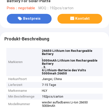
Battery For Solar-Platte
Preis：negotiable
MOQ：192pcs/carton
Bestpreis
Kontakt
Produkt-Beschreibung
26650 Lithium Ion Rechargeable
Battery
,
5000mAh Lithium Ion Rechargeable
Markieren
Battery
,
,
3
6 Lithium-Batterie des Volts
5000mah 26650
Herkunftsort
Jiangxi, China
Lieferzeit
7-15 Tage
Markenname
HLY
Min Bestellmenge
192pcs/carton
wieder aufladbares Li-Ion 26650
Modellnummer
5000mAh