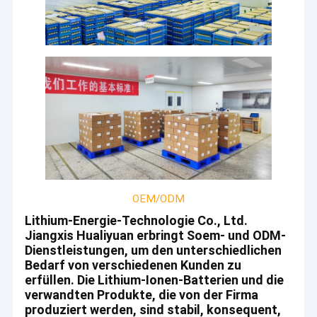
OEM/ODM
Lithium-Energie-Technologie Co., Ltd.
Jiangxis Hualiyuan erbringt Soem- und ODM-
Haus
Dienstleistungen, um den unterschiedlichen
JiangXi HuaLiYuan Lithium Energy Co., Ltd. wurde
Bedarf von verschiedenen Kunden zu
Produkte
im Jahre 2013 hergestellt. Die Firma hat einen
erfüllen. Die Lithium-Ionen-Batterien und die
Industriepark von 23.000 Quadratmetern und von
verwandten Produkte, die von der Firma
Über uns
mehr als 100 patentierten Technologien,
produziert werden, sind stabil, konsequent,