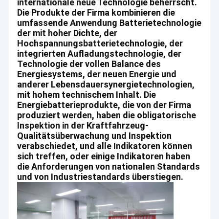
internationale neue Technologie beherrscht.
Lebensdauersynergietechnologien, mit hohem
Zylinderförmige Sammlerzellen
Die Produkte der Firma kombinieren die
technischem Inhalt.
umfassende Anwendung Batterietechnologie
Lithium-Ionen-Batterie 18650
der mit hoher Dichte, der
Vorwärts schauen zu unserer zukünftigen
Hochspannungsbatterietechnologie, der
Zusammenarbeit und zu Hoffnungen, dass wir für
Batterie 2000mah 18650
integrierten Aufladungstechnologie, der
ein Win-Win-Situation zusammenarbeiten und
Technologie der vollen Balance des
gemeinsam neue Gelegenheiten für Entwicklung
Batterie 2200mah 18650
Energiesystems, der neuen Energie und
suchen.
anderer Lebensdauersynergietechnologien,
Batterie 2500mah 18650
mit hohem technischem Inhalt. Die
Energiebatterieprodukte, die von der Firma
Batterie 2600mah 18650
produziert werden, haben die obligatorische
Inspektion in der Kraftfahrzeug-
Qualitätsüberwachung und Inspektion
Batterie 26650 4000mah
verabschiedet, und alle Indikatoren können
sich treffen, oder einige Indikatoren haben
26650 Batterie 5000mah
die Anforderungen von nationalen Standards
und von Industriestandards überstiegen.
LMFP-Batterie
Batterieleistungs-Satz