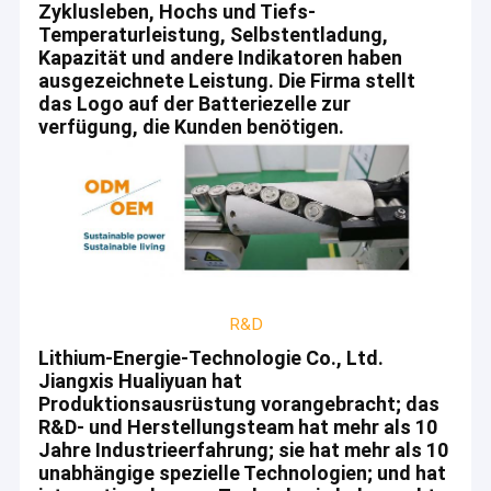
einschließlich 8 Erfindungspatente, mehr als 100
Zyklusleben, Hochs und Tiefs-
Fabrik-Ausflug
technisches Forschung und Entwicklung Personal
Temperaturleistung, Selbstentladung,
und mehr als 200 Sätze
Kapazität und andere Indikatoren haben
Qualitätskontrolle
Hochpräzisionsinstrumente.
ausgezeichnete Leistung. Die Firma stellt
das Logo auf der Batteriezelle zur
Treten Sie mit uns in Verbindung
Nach 10 Jahre hat mehr von schneller
verfügung, die Kunden benötigen.
Entwicklung, HLY einer globalen
Nachrichten
wettbewerbsfähigen hochwertigen Lithium-
Batterie-Plattformfirma gestanden und
Fälle
Kerntechnologien und umfassende Lösungen für
Verbraucherbatterien und Energiebatterien
verarbeitet. Produkte sind auf dem Gebiet von Los
und Energie-Internet weitverbreitet.
Lithium Ion Battery Cell
R&D
Produkte HLYS kombinieren die umfassende
Lithium-Energie-Technologie Co., Ltd.
Zelle der Batterie LiFePO4
Anwendung Batterietechnologie der mit hoher
Jiangxis Hualiyuan hat
Dichte, der Hochspannungsbatterietechnologie,
Produktionsausrüstung vorangebracht; das
Wieder aufladbarer Li Ion Battery
der integrierten Aufladungstechnologie, der
R&D- und Herstellungsteam hat mehr als 10
Technologie der vollen Balance des
Jahre Industrieerfahrung; sie hat mehr als 10
Wieder aufladbare Solarbatterie
Energiesystems, der neuen Energie und anderer
unabhängige spezielle Technologien; und hat