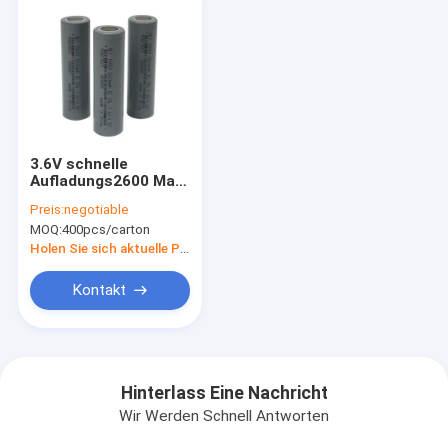
3.6V schnelle
Aufladungs2600 Mah
Rechargeable
Preis:
negotiable
Battery 18650 Zellen
MOQ:
400pcs/carton
Lifepo4
Holen Sie sich aktuelle Preis
Kontakt
Hinterlass Eine Nachricht
Wir Werden Schnell Antworten