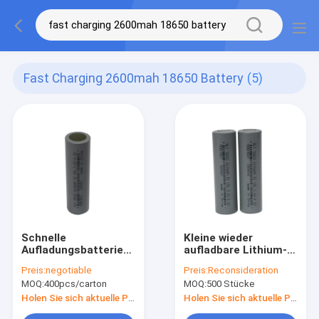
Fast Charging 2600mah 18650 Battery
(5)
Schnelle
Kleine wieder
Aufladungsbatterie
aufladbare Lithium-
3.6V 2600mah 18650
Batterie der Batterie-
Preis:
negotiable
Preis:
Reconsideration
wieder aufladbar für
2600mah 18650 für
MOQ:
400pcs/carton
MOQ:
500 Stücke
elektrische Produkte
Toy Cars
Holen Sie sich aktuelle Preis
Holen Sie sich aktuelle Preis