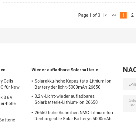
Page 1 of 3
|<
<<
1
2
NA
len
Wieder aufladbare Solarbatterie
ry Cells
Solarakku-hohe Kapazitäts-Lithium Ion
CC für New
Battery der licht-5000mAh 26650
3,2 v-Licht-wieder aufladbares
ck 3.6V
Solarbatterie-Lithium-Ion 26650
her-hohe
4000mah RoHS
26650 hohe Sicherheit NMC-Lithium-Ion
Rechargeable Solar Batterys 5000mAh
Batterie
3.6v
v 2200mah