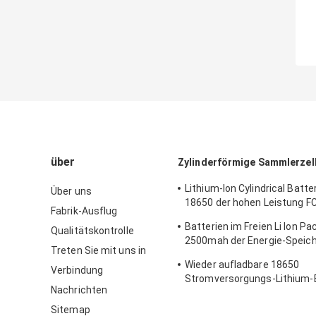
über
Zylinderförmige Sammlerzel
Lithium-Ion Cylindrical Batte
Über uns
18650 der hohen Leistung F
Fabrik-Ausflug
Energy-Speicher
Batterien im Freien Li Ion Pa
Qualitätskontrolle
2500mah der Energie-Speic
Treten Sie mit uns in
Entladungs-Raten-18650
Wieder aufladbare 18650
Verbindung
Stromversorgungs-Lithium-
Nachrichten
MSDS Lithium-Batterie 3.6
Sitemap