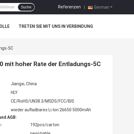
Referenzen
|
German
Suche
OLLE
TRETEN SIE MIT UNS IN VERBINDUNG
ungs-5C
0 mit hoher Rate der Entladungs-5C
Jiangxi, China
HLY
CE/RoHS/UN38.3/MSDS/FCC/BIS
wieder aufladbares Li-Ion 26650 5000mAh
and AGB:
e:
192pcs/carton
negotiable