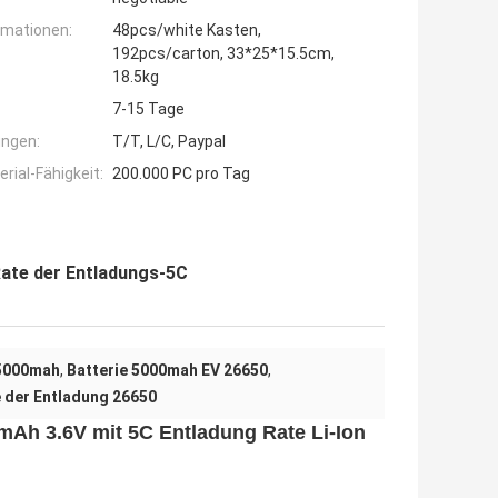
rmationen:
48pcs/white Kasten,
192pcs/carton, 33*25*15.5cm,
18.5kg
7-15 Tage
ngen:
T/T, L/C, Paypal
ial-Fähigkeit:
200.000 PC pro Tag
Rate der Entladungs-5C
 5000mah
,
Batterie 5000mah EV 26650
,
 der Entladung 26650
mAh 3.6V mit 5C Entladung Rate Li-Ion