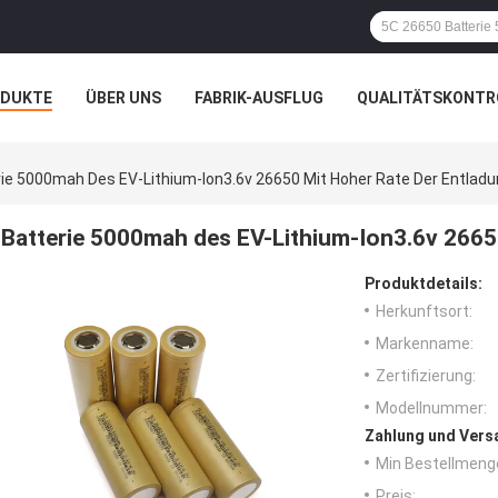
ODUKTE
ÜBER UNS
FABRIK-AUSFLUG
QUALITÄTSKONTR
N
FÄLLE
ie 5000mah Des EV-Lithium-Ion3.6v 26650 Mit Hoher Rate Der Entlad
Batterie 5000mah des EV-Lithium-Ion3.6v 2665
Produktdetails:
Herkunftsort:
Markenname:
Zertifizierung:
Modellnummer:
Zahlung und Vers
Min Bestellmeng
Preis: