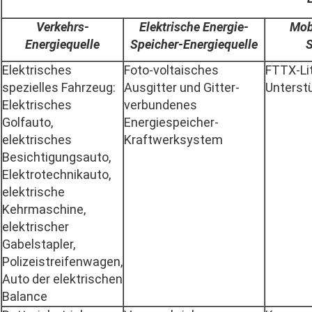
Verkehrs-
Elektrische Energie-
Mob
Energiequelle
Speicher-Energiequelle
Elektrisches
Foto-voltaisches
FTTX-Li
spezielles Fahrzeug:
Ausgitter und Gitter-
Unterst
Elektrisches
verbundenes
Golfauto,
Energiespeicher-
elektrisches
Kraftwerksystem
Besichtigungsauto,
Elektrotechnikauto,
elektrische
Kehrmaschine,
elektrischer
Gabelstapler,
Polizeistreifenwagen,
Auto der elektrischen
Balance