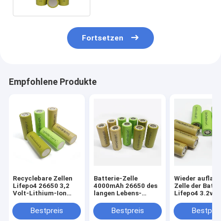
Fortsetzen
Empfohlene Produkte
Recyclebare Zellen
Batterie-Zelle
Wieder auflad
Lifepo4 26650 3,2
4000mAh 26650 des
Zelle der Batte
Volt-Lithium-Ion
langen Lebens-
Lifepo4 3.2v d
Rechargeable
Lifepo4 3,2 Akku V
hohen Leistun
Battery For Lawn-
Lifepo4
4000mAh 2665
Bestpreis
Bestpreis
Bestprei
Mäher
Energie-Speic