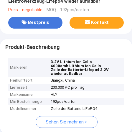
Elektrowerkzeug-Lifepo4 wieder aufladbar
Preis：negotiable
MOQ：192pcs/carton
Bestpreis
Kontakt
Produkt-Beschreibung
,
3.2V Lithium Ion Cells
,
4000amh Lithium Ion Cells
Markieren
Zelle der Batterie-Lifepo4 3.2V
wieder aufladbar
Herkunftsort
Jiangxi, China
Lieferzeit
200.000 PC pro Tag
Markenname
HLY
Min Bestellmenge
192pcs/carton
Modellnummer
Zelle der Batterie LiFePO4
Sehen Sie mehr an