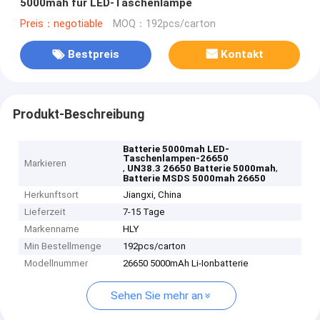
5000mah für LED-Taschenlampe
Preis：negotiable
MOQ：192pcs/carton
Bestpreis
Kontakt
Produkt-Beschreibung
Batterie 5000mah LED-
Taschenlampen-26650
Markieren
,
,
UN38.3 26650 Batterie 5000mah
Batterie MSDS 5000mah 26650
Herkunftsort
Jiangxi, China
Lieferzeit
7-15 Tage
Markenname
HLY
Min Bestellmenge
192pcs/carton
Modellnummer
26650 5000mAh Li-Ionbatterie
Sehen Sie mehr an