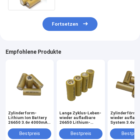
Fortsetzen
Empfohlene Produkte
Zylinderform-
Lange Zyklus-Leben-
Zylinderförmi
Lithium Ion Battery
wieder aufladbare
wieder auflad
26650 3.6v 4000mAh
26650 Lithium-
System 3.6v 2
für Solarenergie
Batterien 3.6V
5000mah Li Io
5000mAh
Battery For So
Bestpreis
Bestpreis
Bestprei
Energy