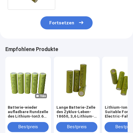
Fortsetzen
Empfohlene Produkte
Batterie-wieder
Lange Batterie-Zelle
Lithium-Ion Ba
aufladbare Rundzelle
des Zyklus-Leben-
Suitable For
des Lithium-Ion3.6v
18650, 3,6 Lithium-
Electric-Fahr
2200mah 18650
Batterie des Volt-
3.2v 2200mAh
2200mah
Bestpreis
Bestpreis
Bestprei