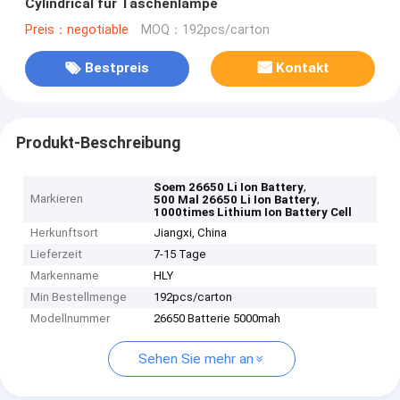
Cylindrical für Taschenlampe
Preis：negotiable
MOQ：192pcs/carton
Bestpreis
Kontakt
Produkt-Beschreibung
,
Soem 26650 Li Ion Battery
Markieren
,
500 Mal 26650 Li Ion Battery
1000times Lithium Ion Battery Cell
Herkunftsort
Jiangxi, China
Lieferzeit
7-15 Tage
Markenname
HLY
Min Bestellmenge
192pcs/carton
Modellnummer
26650 Batterie 5000mah
Sehen Sie mehr an