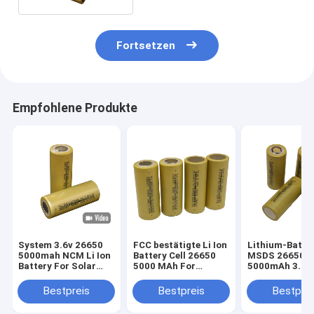
Fortsetzen
Empfohlene Produkte
System 3.6v 26650
FCC bestätigte Li Ion
Lithium-Batte
5000mah NCM Li Ion
Battery Cell 26650
MSDS 26650
Battery For Solar
5000 MAh For
5000mAh 3.6v 
Energy
Electric Scooters
Haushaltsgerä
Bestpreis
Bestpreis
Bestprei