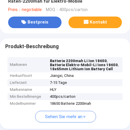
Raten-2200mah für Elektro-Mobile
Preis：negotiable
MOQ：400pcs/carton
Bestpreis
Kontakt
Produkt-Beschreibung
,
Batterie 2200mah Li Ion 18650
Markieren
,
Batterie Elektro-Mobil-Li Ions 18650
18x65mm Lithium Ion Battery Cell
Herkunftsort
Jiangxi, China
Lieferzeit
7-15 Tage
Markenname
HLY
Min Bestellmenge
400pcs/carton
Modellnummer
18650 Batterie 2200mah
Sehen Sie mehr an