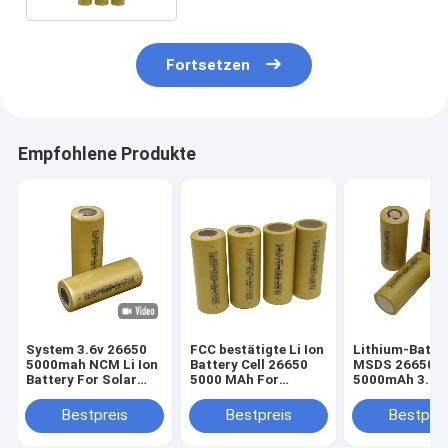
Fortsetzen
Empfohlene Produkte
System 3.6v 26650
FCC bestätigte Li Ion
Lithium-Batte
5000mah NCM Li Ion
Battery Cell 26650
MSDS 26650
Battery For Solar
5000 MAh For
5000mAh 3.6v 
Energy
Electric Scooters
Haushaltsgerä
Bestpreis
Bestpreis
Bestprei