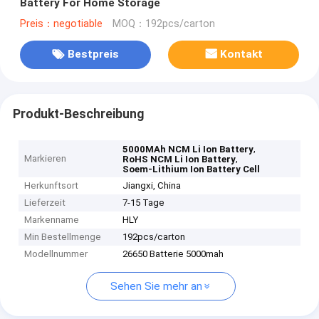
Battery For Home Storage
Preis：negotiable
MOQ：192pcs/carton
Bestpreis
Kontakt
Produkt-Beschreibung
,
5000MAh NCM Li Ion Battery
Markieren
,
RoHS NCM Li Ion Battery
Soem-Lithium Ion Battery Cell
Herkunftsort
Jiangxi, China
Lieferzeit
7-15 Tage
Markenname
HLY
Min Bestellmenge
192pcs/carton
Modellnummer
26650 Batterie 5000mah
Sehen Sie mehr an