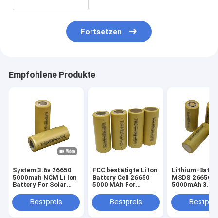
Fortsetzen
Empfohlene Produkte
System 3.6v 26650
FCC bestätigte Li Ion
Lithium-Batte
5000mah NCM Li Ion
Battery Cell 26650
MSDS 26650
Battery For Solar
5000 MAh For
5000mAh 3.6v 
Energy
Electric Scooters
Haushaltsgerä
Bestpreis
Bestpreis
Bestprei